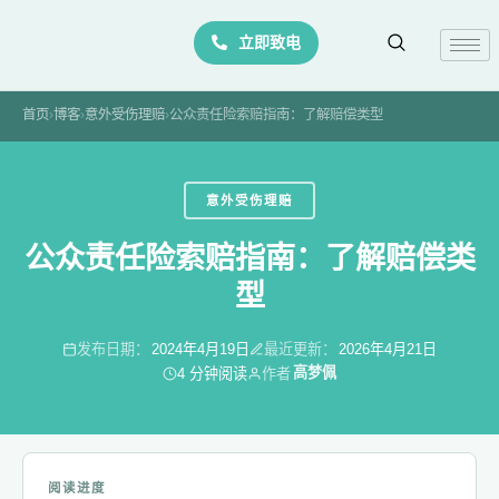
Skip
立即致电
to
content
首页
›
博客
›
意外受伤理赔
›
公众责任险索赔指南：了解赔偿类型
意外受伤理赔
公众责任险索赔指南：了解赔偿类
型
发布日期：
2024年4月19日
最近更新：
2026年4月21日
高梦佩
4 分钟阅读
作者
1. 非经济损失
1.1 非经济损失的概述
阅读进度
1.2 非经济损失的具体类型