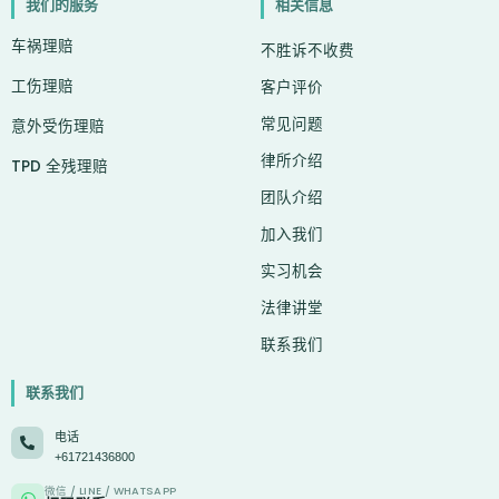
我们的服务
相关信息
b
a
u
e
l
i
-
o
g
b
d
e
t
c
车祸理赔
o
r
e
i
t
h
不胜诉不收费
k
a
n
e
a
工伤理赔
-
m
r
t
客户评价
f
常见问题
意外受伤理赔
律所介绍
TPD 全残理赔
团队介绍
加入我们
实习机会
法律讲堂
联系我们
联系我们
电话
+61721436800
微信 / LINE / WHATSAPP