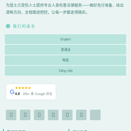
为昆士兰受伤人士提供专业人身伤害法律服务——做好充分准备，给出
清晰方向，全程跟进把控，让每一步都走得踏实。
我们的语言
English
普通话
粵語
Tiếng Việt
4.9
· 280+ 条 Google 评论
F
I
Y
L
G
X
I
a
n
o
i
o
-
c
c
s
u
n
o
t
o
e
t
t
k
g
w
n