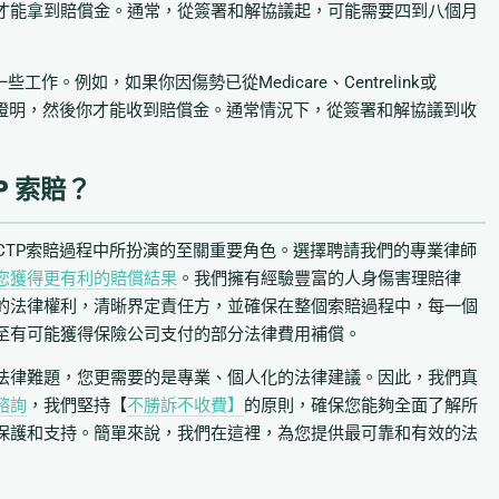
才能拿到賠償金。通常，從簽署和解協議起，可能需要四到八個月
。例如，如果你因傷勢已從Medicare、Centrelink或
清算證明，然後你才能收到賠償金。通常情況下，從簽署和解協議到收
P 索賠？
CTP索賠過程中所扮演的至關重要角色。選擇聘請我們的專業律師
您獲得更有利的賠償結果
。我們擁有經驗豐富的人身傷害理賠律
的法律權利，清晰界定責任方，並確保在整個索賠過程中，每一個
至有可能獲得保險公司支付的部分法律費用補償。
法律難題，您更需要的是專業、個人化的法律建議。因此，我們真
諮詢
，我們堅持【
不勝訴不收費】
的原則，確保您能夠全面了解所
保護和支持。簡單來說，我們在這裡，為您提供最可靠和有效的法