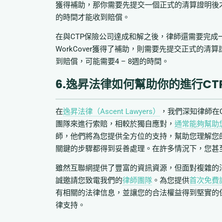
獲得補助，那你需要先提交一個正式的清算證明後
的時間才能收到賠償。
在與CTP保險公司達成和解之後，律師還需要完成一些工作
WorkCover獲得了補助，則需要先提交正式的
到賠償，可能需要4 – 8週的時間。
6.逸昇法律如何幫助你的進行CT
在
逸昇法律（Ascent Lawyers）
，我們深知律師在
團隊來進行索賠，相較於獨自應對，
通常能夠幫助
師，他們將為您提供全方位的支持，幫助您理解您
關鍵的步驟都得到妥善處理。在許多情況下，您甚
雖然互聯網提供了豐富的資訊資源，但面對複雜的
誠邀請您致電我們的
律師團隊
。為您提供
首次免費
有相關的法律信息，並讓您的合法權益得到堅實的
律支持。