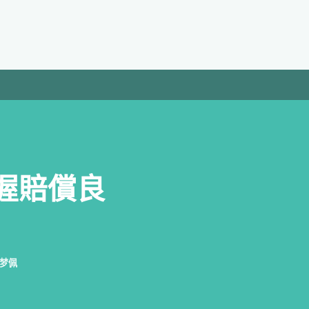
握賠償良
梦佩