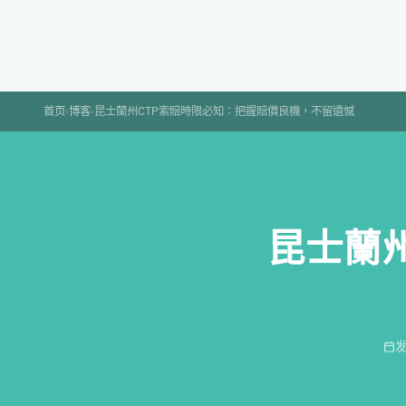
Skip
to
content
首页
›
博客
›
昆士蘭州CTP索賠時限必知：把握賠償良機，不留遺憾
昆士蘭