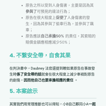
原告之所以受到人身傷害，主要是因為其
參與了
可預見的違法行為；
原告在很大程度上
促使了
人身傷害的發
生，因為其參與了偷車行為，並參與了飆
車；
原告應該
自己承擔50%
的責任，其索賠的
賠償金額應相應減少50%；
4. 不繫安全帶，自食其果
在判決書中，Daubney 法官還提到瞭如果原告在事故發
生時
係了安全帶的話
就會在很大程度上減少車禍對原告
的創傷，
因而他自己也要承擔相應的責任
。
5. 本案啟示
其實我們用常理推斷也可以得知，小B自己夥同小A
一起