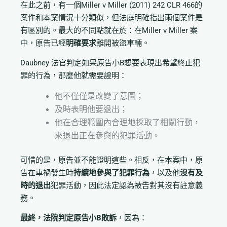
在此之前，有一個Miller v Miller (2011) 242 CLR 466的
案件和本案情況十分類似，但法庭明確指出兩個案件是
有區別的。最大的不同點就在於：在Miller v Miller 案
中，原告已經
明確要求
離開被盜車輛。
Daubney 法官判定如果原告小B想要表現出希望終止犯
罪的行為，那麼他就需要證明：
他不僅僅是改變了意圖；
及時表明他要退出；
他在合理範圍內合理地採取了相關行動，
來退出正在參與的犯罪活動。
可惜的是，原告並不能證明這些。相反，在本案中，原
告在車禍發生時
持續地參與了犯罪行為
，以及他
沒有及
時的退出
犯罪活動，因此法定認為被告對其沒有註意義
務。
最終，法院判定原告小B敗訴
，因為：