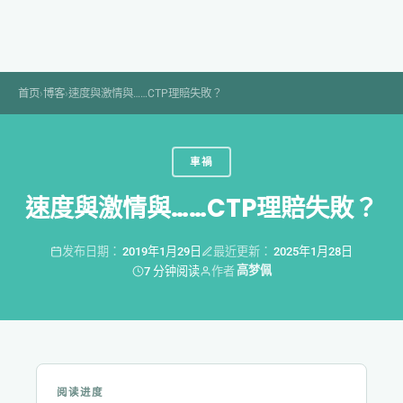
Skip
to
content
首页
›
博客
›
速度與激情與……CTP理賠失敗？
車禍
速度與激情與……CTP理賠失敗？
发布日期：
2019年1月29日
最近更新：
2025年1月28日
高梦佩
7 分钟阅读
作者
阅读进度