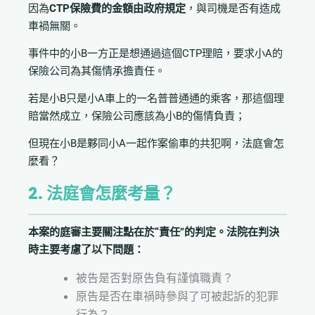
因為
CTP保險費的金額由政府規定
，與司機是否有造成
車禍無關。
事件中的小B一方正是想通過這個CTP理賠，要求小A的
保險公司為其傷情承擔責任。
若是小B只是小A車上的一名普普通通的乘客，那這個理
賠當然成立，保險公司應該為小B的傷情負責；
但現在小B是夥同小A一起作案偷車的共犯啊，法庭會怎
麼看？
2. 法庭會怎麼考量？
本案的庭審主要關注點在於“責任”的判定。法院在判決
時主要考慮了以下問題：
被告是否對原告負有謹慎職責？
原告是否在車禍時參與了可被起訴的犯罪
行為？