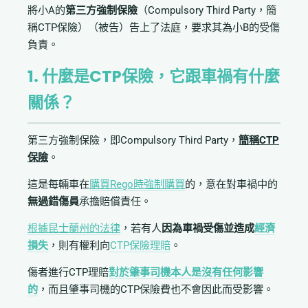
將小A的
第三方強制保險
（Compulsory Third Party，簡
稱CTP保險）（被告）告上了法庭，要求其為小B的受傷
負責。
1. 什麼是CTP保險，它跟車禍有什麼
關係？
第三方強制保險，即Compulsory Third Party，
簡稱CTP
保險
。
這是每輛車在
購買Rego時強制購買
的，意在對車禍中的
無過錯傷員
承擔賠償責任。
根據昆士蘭州的法律
，若有人
因為車禍受傷並造成
經濟
損失
，則有權利向
CTP保險理賠
。
傷者進行CTP理賠
對於肇事司機本人是沒有任何影響
的
，而且肇事司機的CTP保險費也不會因此而受影響。