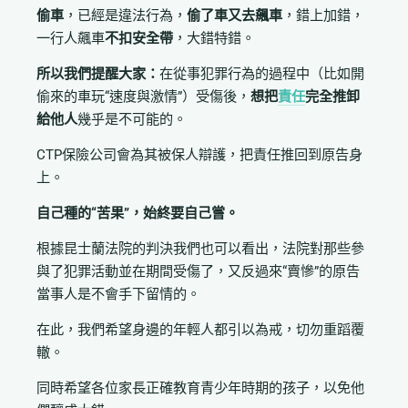
偷車
，已經是違法行為，
偷了車又去飆車
，錯上加錯，
一行人飆車
不扣安全帶
，大錯特錯。
所以我們提醒大家：
在從事犯罪行為的過程中（比如開
偷來的車玩“速度與激情”）受傷後，
想把
責任
完全推卸
給他人
幾乎是不可能的。
CTP保險公司會為其被保人辯護，把責任推回到原告身
上。
自己種的“苦果”，始終要自己嘗。
根據昆士蘭法院的判決我們也可以看出，法院對那些參
與了犯罪活動並在期間受傷了，又反過來“賣慘”的原告
當事人是不會手下留情的。
在此，我們希望身邊的年輕人都引以為戒，切勿重蹈覆
轍。
同時希望各位家長正確教育青少年時期的孩子，以免他