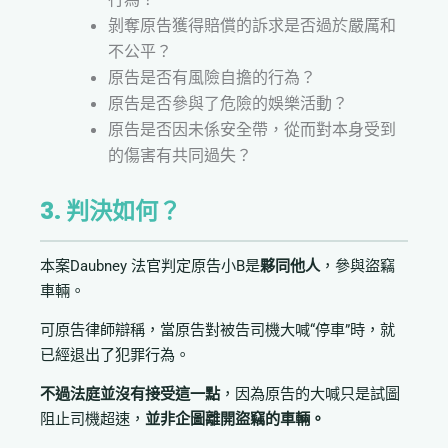
剝奪原告獲得賠償的訴求是否過於嚴厲和
不公平？
原告是否有風險自擔的行為？
原告是否參與了危險的娛樂活動？
原告是否因未係安全帶，從而對本身受到
的傷害有共同過失？
3. 判決如何？
本案Daubney 法官判定原告小B是
夥同他人
，參與盜竊
車輛。
可原告律師辯稱，當原告對被告司機大喊“停車”時，就
已經退出了犯罪行為。
不過法庭並沒有接受這一點
，因為原告的大喊只是試圖
阻止司機超速，
並非企圖離開盜竊的車輛。