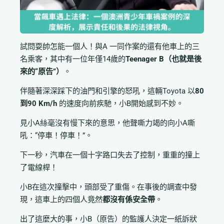
試問耍帥怎能一個人！與A 一同作案的還有他車上的三
名乘客，其中有一位年僅14歲的
Teenager B（也就是後
來的“原告”）
。
伴隨著深深踩下的油門和引擎的怒吼，這輛Toyota 以
80
到90 Km/h
的速度向前疾馳，小B開始感到不妙。
見小A絲毫沒有慢下來的意思，他聲嘶力竭的向小A嘶
吼：“停車！停車！”。
下一秒，汽車在一個十字路口失去了控制，重重的撞上
了電線桿！
小B在這次撞擊中，頭部受了重傷。在事後的調查中發
現，這車上的四個人竟然
都沒有係安全帶
。
出了這麼大的事，小B（原告）的監護人決定一紙訴狀