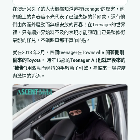
在澳洲呆久了的人大概都知道這裡teenager的厲害，他
們臉上的青春痘不光代表了已經失調的荷爾蒙，還有他
們由內而外騷動而無處安放的青春！在Teenager的世界
裡，只有讓外界始料不及的表現才能證明自己是整條街
最靚的仔兒，不飆趟車都不算“帥”過。
就在2013 年2月，四個teenager在Townsville 開著
剛剛
偷來的Toyota，
時年16歲的
Teenager A (也就是後來的
“被告”)
用激動而顫抖的手啟動了引擎，準備來一場速度
與激情的追逐。