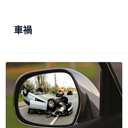
Skip
to
content
車禍