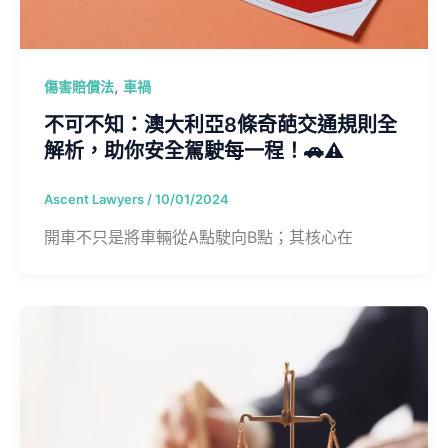
,
傷害賠償法
車禍
不可不知：澳大利亞8條奇葩交通規則全
解析，助你安全駕駛每一程！🚗⚠️
Ascent Lawyers
/
10/01/2024
開車不只是將車輛從A點駛向B點；其核心在