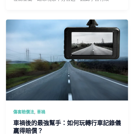
,
傷害賠償法
車禍
車禍後的最強幫手：如何玩轉行車記錄儀
贏得賠償？