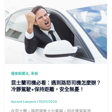
,
傷害賠償法
車禍
昆士蘭司機必看：遇到路怒司機怎麼辦？
冷靜駕駛+保持距離，安全無憂！
Ascent Lawyers
/
15/01/2024
在昆士蘭，路怒現象十分普遍，因此學習有效