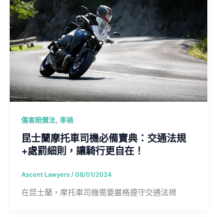
,
傷害賠償法
車禍
昆士蘭摩托車司機必備寶典：交通法規
+處罰細則，讓騎行更自在！
Ascent Lawyers
/
08/01/2024
在昆士蘭，摩托車司機需要嚴格遵守交通法規