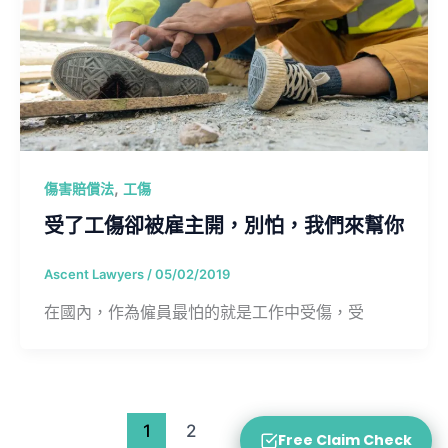
,
傷害賠償法
工傷
受了工傷卻被雇主開，別怕，我們來幫你
Ascent Lawyers
/
05/02/2019
在國內，作為僱員最怕的就是工作中受傷，受
1
2
Next
→
Free Claim Check