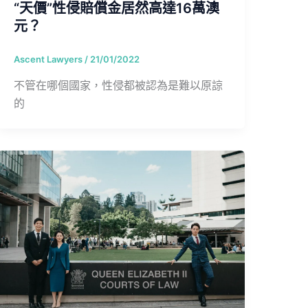
“天價”性侵賠償金居然高達16萬澳
元？
Ascent Lawyers
/
21/01/2022
不管在哪個國家，性侵都被認為是難以原諒
的