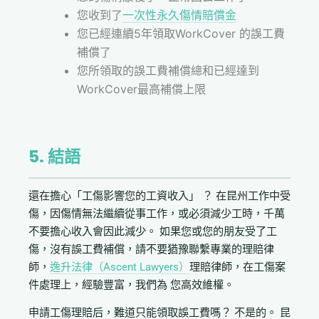
您收到了
一次性永久傷情賠償金
您已經連續5年領取WorkCover 的誤工費
補償了
您所領取的誤工費補償總和已經達到
WorkCover最高補償上限
5. 結語
還在擔心「工傷影響您的工資收入」 ？ 在昆州工作中受
傷，因傷情無法繼續從事工作，或必須減少工時，千萬
不要擔心收入會因此減少。 如果您或您的朋友受了工
傷，沒有誤工費補償，請不要猶豫聯繫專業的理賠律
師，
逸升法律（Ascent Lawyers）
理賠律師，在工傷案
件處理上，經驗豐富，我們為 您高效維權。
申請工傷理賠后，難道只能領取誤工費嗎？ 不是的。 昆