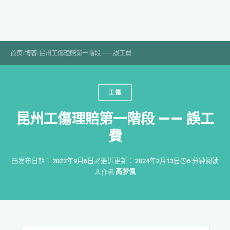
Skip
to
content
首页
›
博客
›
昆州工傷理賠第一階段 —— 誤工費
工傷
昆州工傷理賠第一階段 —— 誤工
費
发布日期：
2022年9月6日
最近更新：
2024年2月13日
6 分钟阅读
高梦佩
作者