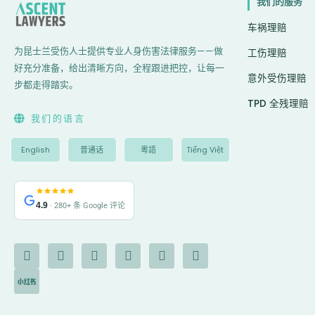
我们的服务
车祸理赔
为昆士兰受伤人士提供专业人身伤害法律服务——做
工伤理赔
好充分准备，给出清晰方向，全程跟进把控，让每一
意外受伤理赔
步都走得踏实。
TPD 全残理赔
我们的语言
English
普通话
粵語
Tiếng Việt
4.9
· 280+ 条 Google 评论
F
I
I
Y
L
G
X
a
c
n
o
i
o
-
c
o
s
u
n
o
t
e
n
t
t
k
g
w
b
-
a
u
e
l
i
o
c
g
b
d
e
t