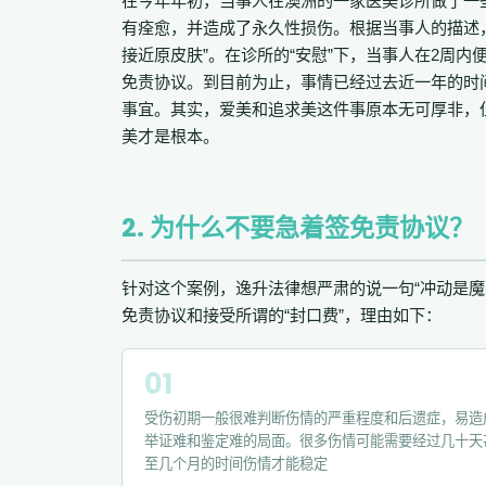
在今年年初，当事人在澳洲的一家医美诊所做了一
有痊愈，并造成了永久性损伤。根据当事人的描述
接近原皮肤”。在诊所的“安慰”下，当事人在2周内
免责协议。到目前为止，事情已经过去近一年的时
事宜。其实，爱美和追求美这件事原本无可厚非，
美才是根本。
2. 为什么不要急着签免责协议？
针对这个案例，逸升法律想严肃的说一句“冲动是
免责协议和接受所谓的“封口费”，理由如下：
受伤初期一般很难判断伤情的严重程度和后遗症，易造
举证难和鉴定难的局面。很多伤情可能需要经过几十天
至几个月的时间伤情才能稳定