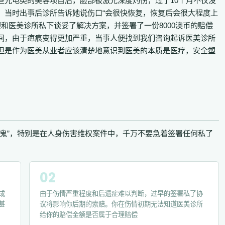
些光电类的美容项目后，脸部被激光深度灼伤，过了10个月不仅没
，当时出事后诊所告诉她说伤口“会很快恢复，恢复后会很大程度上
便和医美诊所私下谈妥了解决方案，并签署了一份8000澳币的赔偿
间，由于疤痕变得更加严重，当事人便找到我们咨询起诉医美诊所
但是作为医美从业者应该清楚地意识到医美的本质是医疗，安全塑
魔鬼”，特别是在人身伤害维权案件中，千万不要急着签署任何私了
成
由于伤情严重程度和后遗症难以判断，过早的签署私了协
甚
议将影响你后期的索赔。你在伤情初期无法知道医美诊所
给你的赔偿金额是否属于合理赔偿