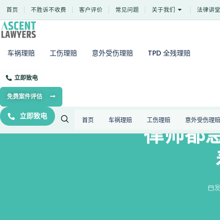
Skip
首页
不胜诉不收费
客户评价
常见问题
关于我们
法律讲
to
content
车祸理赔
工伤理赔
意外受伤理赔
TPD 全残理赔
首页
›
博客
›
其他
›
律师都急坏了！医美“毁容”维权千万别急着接受“封口费”啊
立即致电
免费案件评估
立即致电
首页
车祸理赔
工伤理赔
意外受伤理
律师都