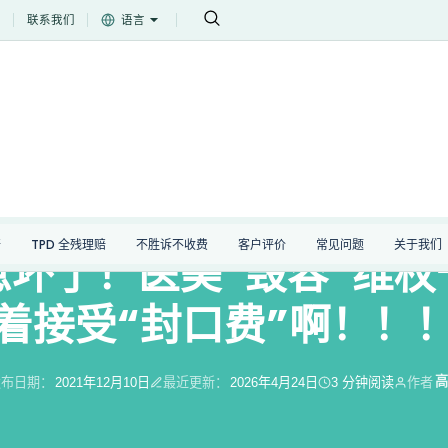
堂
联系我们
语言
！！！
其他
赔
TPD 全残理赔
不胜诉不收费
客户评价
常见问题
关于我们
急坏了！医美“毁容”维权
着接受“封口费”啊！！
高
发布日期：
2021年12月10日
最近更新：
2026年4月24日
3 分钟阅读
作者