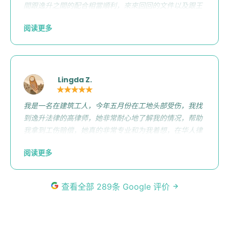
間跟逸升之間的配合相當順利，來來回回的文件以及跟王
律師的他的高效率合作，讓所有事情變得越來越好，以後
阅读更多
有法律諮詢一定會推薦您們的律師團隊😊 謝謝您們🫡😊
Lingda Z.
★★★★★
我是一名在建筑工人，今年五月份在工地头部受伤，我找
到逸升法律的高律师，她非常耐心地了解我的情况，帮助
我拿到工伤赔偿，她真的非常专业和为我着想，在华人律
师里绝对是天花板 ，我为她点赞
阅读更多
查看全部 289条 Google 评价