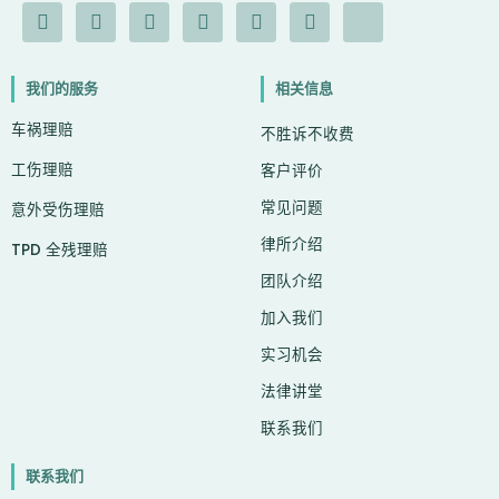
F
I
Y
L
G
X
I
a
n
o
i
o
-
c
c
s
u
n
o
t
o
e
t
t
k
g
w
n
我们的服务
相关信息
b
a
u
e
l
i
-
o
g
b
d
e
t
c
车祸理赔
o
r
e
i
t
h
不胜诉不收费
k
a
n
e
a
工伤理赔
-
m
r
t
客户评价
f
常见问题
意外受伤理赔
律所介绍
TPD 全残理赔
团队介绍
加入我们
实习机会
法律讲堂
联系我们
联系我们