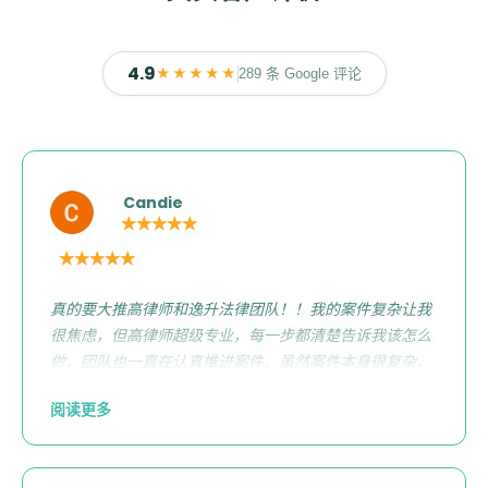
4.9
★★★★★
289 条 Google 评论
Candie
★★★★★
★★★★★
真的要大推高律师和逸升法律团队！！我的案件复杂让我
很焦虑，但高律师超级专业，每一步都清楚告诉我该怎么
做，团队也一直在认真推进案件。虽然案件本身很复杂，
中间也遇到一些小坎坷，但高律师都很细心地帮我解决，
阅读更多
还不断安抚我、给我信心。最后终于顺利结案，结果比我
预期的还要好，真的太感动了😭 如果你也在为车祸理赔烦
恼，真的别犹豫，直接找逸升法律！他们超专业又超靠