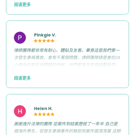
阅读更多
意，非常推薦逸升，過程中全部都能中文溝通並不會發生
溝通不清楚的狀況，萬一下次有任何需要走法律途徑的情
況發生，還是會再次選擇逸升法律😊 再次感謝高律師、吳
律師，辛苦了，感謝！
Pinkgie V.
★★★★★
律師團隊都非常有耐心、體貼及友善。畢竟這是我們第一
次發生車禍事故，會有千萬個問題，律師團隊總是會在24
小時內在有任何問題的時候，他們都會在即使回覆我們。
即使是在放假的日子。我們可以很放心把案件留給團隊處
阅读更多
理，我們只要專心按時去做物理治療，雖然時間非常慢
長，但是確實有改善疼痛的問題。再來完全沒有語言代溝
的問題，可以很徹底表達自己的立場出來。大力大力推薦
逸升法律。
Helen H.
★★★★★
謝謝逸升法律的團隊 從案件到結案歷經了一年半 自己是
個海外學生，從發生車禍事件的無助到案件圓滿落幕 這期