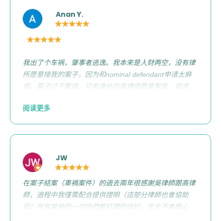
谱！！
Anan Y.
★★★★★
★★★★★
我出了个车祸，肇事者逃逸。我本来是人财两空，没有律
所愿意接我的案子，因为和nominal defendant申请太麻
烦，案子过于繁琐。只有逸升的高律师愿意帮我，很感
动，本来前几天天天哭，一下有了安慰，而且高律师人美
阅读更多
心善，说话也特温柔。爱了。😭😭😭
JW
★★★★★
在案子結案（車禍案件）的過去兩年很感謝吳律師跟高律
師，過程中我僅需配合提供證明（這部分律師也會協助
我）所有其他的一切他們都打理的很好，完全不會擔心
（感覺律師們比我還擔心我的案子呢! ) 和解金額也很滿