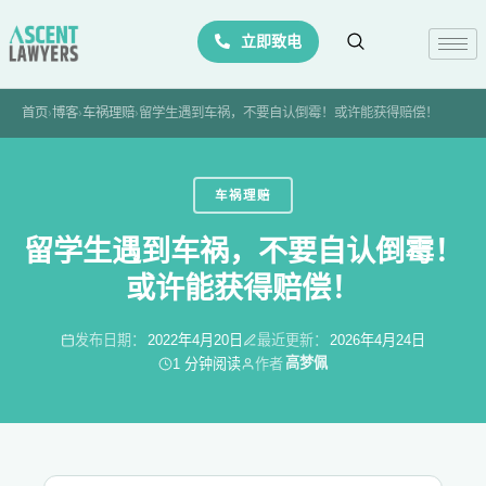
Skip
立即致电
to
content
首页
›
博客
›
车祸理赔
›
留学生遇到车祸，不要自认倒霉！或许能获得赔偿！
车祸理赔
留学生遇到车祸，不要自认倒霉！
或许能获得赔偿！
发布日期：
2022年4月20日
最近更新：
2026年4月24日
高梦佩
1 分钟阅读
作者