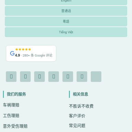
English
普通话
粵語
Tiếng Việt
4.9
· 280+ 条 Google 评论
F
I
Y
L
G
X
I
a
n
o
i
o
-
c
c
s
u
n
o
t
o
e
t
t
k
g
w
n
我们的服务
相关信息
b
a
u
e
l
i
-
o
g
b
d
e
t
c
车祸理赔
o
r
e
i
t
h
不胜诉不收费
k
a
n
e
a
工伤理赔
-
m
r
t
客户评价
f
常见问题
意外受伤理赔