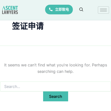
Search
Skip
for:
立即致电
to
content
签证申请
It seems we can’t find what you’re looking for. Perhaps
searching can help.