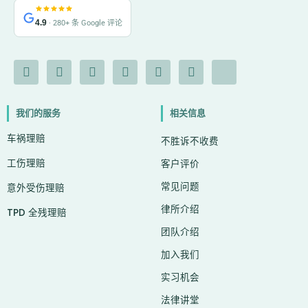
4.9
· 280+ 条 Google 评论
F
I
Y
L
G
X
I
a
n
o
i
o
-
c
c
s
u
n
o
t
o
e
t
t
k
g
w
n
我们的服务
相关信息
b
a
u
e
l
i
-
o
g
b
d
e
t
c
车祸理赔
o
r
e
i
t
h
不胜诉不收费
k
a
n
e
a
工伤理赔
-
m
r
t
客户评价
f
常见问题
意外受伤理赔
律所介绍
TPD 全残理赔
团队介绍
加入我们
实习机会
法律讲堂