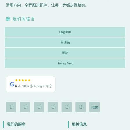
清晰方向，全程跟进把控，让每一步都走得踏实。
我们的语言
English
普通话
粵語
Tiếng Việt
4.9
· 280+ 条 Google 评论
F
I
Y
L
G
X
I
a
n
o
i
o
-
c
c
s
u
n
o
t
o
e
t
t
k
g
w
n
我们的服务
相关信息
b
a
u
e
l
i
-