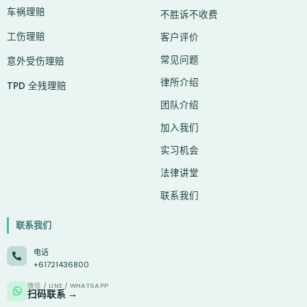
o
g
b
d
e
t
c
车祸理赔
o
r
e
i
t
h
不胜诉不收费
k
a
n
e
a
工伤理赔
-
m
r
t
客户评价
f
常见问题
意外受伤理赔
律所介绍
TPD 全残理赔
团队介绍
加入我们
实习机会
法律讲堂
联系我们
联系我们
电话
+61721436800
微信 / LINE / WHATSAPP
扫码联系 →