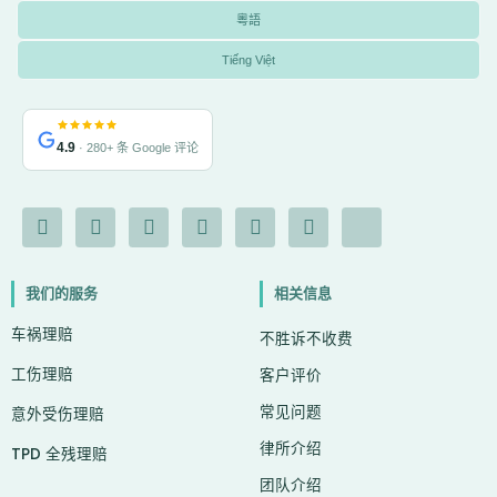
粵語
Tiếng Việt
4.9
· 280+ 条 Google 评论
F
I
Y
L
G
X
I
a
n
o
i
o
-
c
c
s
u
n
o
t
o
e
t
t
k
g
w
n
我们的服务
相关信息
b
a
u
e
l
i
-
o
g
b
d
e
t
c
车祸理赔
o
r
e
i
t
h
不胜诉不收费
k
a
n
e
a
工伤理赔
-
m
r
t
客户评价
f
常见问题
意外受伤理赔
律所介绍
TPD 全残理赔
团队介绍