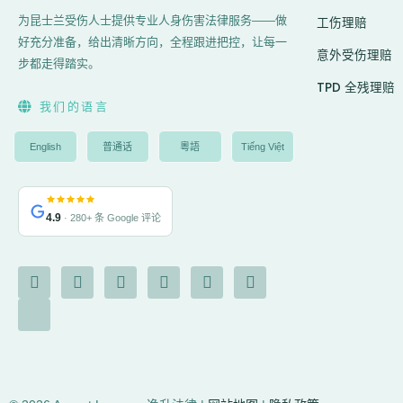
为昆士兰受伤人士提供专业人身伤害法律服务——做
工伤理赔
好充分准备，给出清晰方向，全程跟进把控，让每一
意外受伤理赔
步都走得踏实。
TPD 全残理赔
我们的语言
English
普通话
粵語
Tiếng Việt
4.9
· 280+ 条 Google 评论
F
I
I
Y
L
G
X
a
c
n
o
i
o
-
c
o
s
u
n
o
t
e
n
t
t
k
g
w
b
-
a
u
e
l
i
o
c
g
b
d
e
t
o
h
r
e
i
t
k
a
a
n
e
-
t
m
r