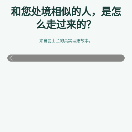
和您处境相似的人，是怎
么走过来的？
来自昆士兰的真实理赔故事。
Story 1
Story 2
Story 3
Story 4
Story 5
Story 6
Story 7
公共场所意外受伤
车祸理赔
车祸理赔
车祸理赔
车祸理赔
车祸理赔
车祸理赔
“我不知道该怎么办？该做些什么？”
“以前就睡不了，根本就睡不了。”
“当面临着巨额的修车账单和身体不适所需要的
"经过逸升法律这么长时间的处理，今天总算一
“之前我们就想把车子的事情处理好。”
治疗费用，没有收入的我，陷入了绝望。”
切尘埃落定。”
"我完全不知道还有这条路——这一切对我来说
"出事之后第一个念头是——我是乘客，我还能
都是第一次。"
赔吗？"
事故发生后，我完全不知道该找谁、下一步该怎么
这场事故让我整夜难眠，更难受的是，之前的律师
原本以为这只是修车的问题，后来才发现事故带来