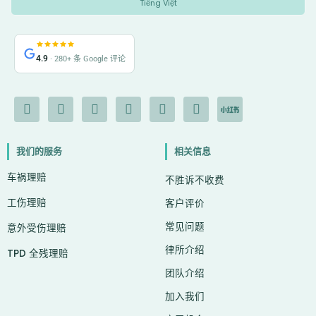
Tiếng Việt
4.9
· 280+ 条 Google 评论
F
I
Y
L
G
X
I
a
n
o
i
o
-
c
c
s
u
n
o
t
o
e
t
t
k
g
w
n
我们的服务
相关信息
b
a
u
e
l
i
-
o
g
b
d
e
t
c
车祸理赔
o
r
e
i
t
h
不胜诉不收费
k
a
n
e
a
工伤理赔
-
m
r
t
客户评价
f
常见问题
意外受伤理赔
律所介绍
TPD 全残理赔
团队介绍
加入我们